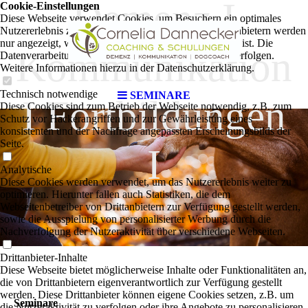
Demenz I
Cookie-Einstellungen
Diese Webseite verwendet Cookies, um Besuchern ein optimales
Nutzererlebnis zu bieten. Bestimmte Inhalte von Drittanbietern werden
nur angezeigt, wenn die entsprechende Option aktiviert ist. Die
Kommunikation
Datenverarbeitung kann dann auch in einem Drittland erfolgen.
Weitere Informationen hierzu in der Datenschutzerklärung.
Technisch notwendige
SEMINARE
I Fortbildungen
Diese Cookies sind zum Betrieb der Webseite notwendig, z.B. zum
Schutz vor Hackerangriffen und zur Gewährleistung eines
konsistenten und der Nachfrage angepassten Erscheinungsbilds der
Seite.
I
Analytische
Diese Cookies werden verwendet, um das Nutzererlebnis weiter zu
optimieren. Hierunter fallen auch Statistiken, die dem
Webseitenbetreiber von Drittanbietern zur Verfügung gestellt werden,
sowie die Ausspielung von personalisierter Werbung durch die
Nachverfolgung der Nutzeraktivität über verschiedene Webseiten.
Drittanbieter-Inhalte
Diese Webseite bietet möglicherweise Inhalte oder Funktionalitäten an,
die von Drittanbietern eigenverantwortlich zur Verfügung gestellt
werden. Diese Drittanbieter können eigene Cookies setzen, z.B. um
Seminare
die Nutzeraktivität zu verfolgen oder ihre Angebote zu personalisieren