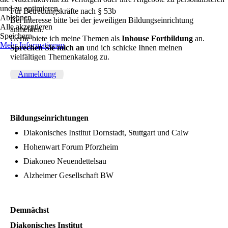
und zu optimieren.
Für Betreuungskräfte nach § 53b
Ablehnen
Bei Interesse bitte bei der jeweiligen Bildungseinrichtung
Alle akzeptieren
anmelden.
Speichern
Gerne biete ich meine Themen als
Inhouse Fortbildung
an.
Mehr Informationen
Sprechen Sie mich an
und ich schicke Ihnen meinen
vielfältigen Themenkatalog zu.
Anmeldung
Bildungseinrichtungen
Diakonisches Institut Dornstadt, Stuttgart und Calw
Hohenwart Forum Pforzheim
Diakoneo Neuendettelsau
Alzheimer Gesellschaft BW
Demnächst
Diakonisches Institut