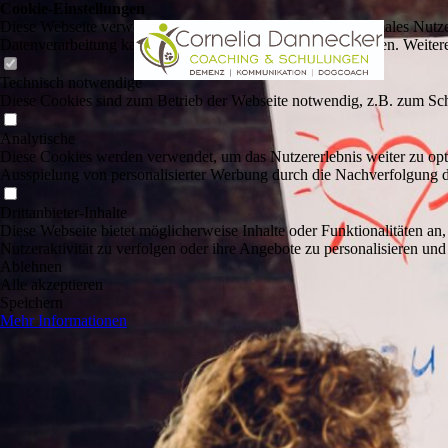
Cookie-Einstellungen
Diese Webseite verwendet Cookies, um Besuchern ein optimales Nutzerer
Datenverarbeitung kann dann auch in einem Drittland erfolgen. Weiter
Technisch notwendige
Diese Cookies sind zum Betrieb der Webseite notwendig, z.B. zum Sch
Analytische
Diese Cookies werden verwendet, um das Nutzererlebnis weiter zu optim
Ausspielung von personalisierter Werbung durch die Nachverfolgung de
Drittanbieter-Inhalte
Diese Webseite bietet möglicherweise Inhalte oder Funktionalitäten an,
Nutzeraktivität zu verfolgen oder ihre Angebote zu personalisieren und
Ablehnen
Alle akzeptieren
Speichern
Mehr Informationen