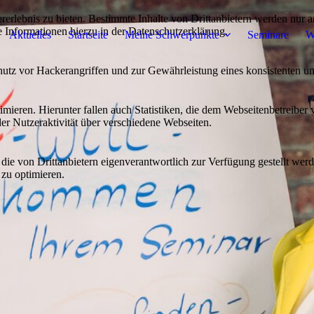
lebnis zu bieten. Bestimmte Inhalte von Drittanbietern werden nur ang
e Informationen hierzu in der Datenschutzerklärung.
Aktuelles
Startseite
Meine Schwerpunkte
Seminare
W
utz vor Hackerangriffen und zur Gewährleistung eines konsistenten un
ieren. Hierunter fallen auch Statistiken, die dem Webseitenbetreiber v
r Nutzeraktivität über verschiedene Webseiten.
 die von Drittanbietern eigenverantwortlich zur Verfügung gestellt wer
 zu optimieren.