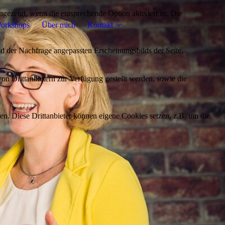
ezeigt, wenn die entsprechende Option aktiviert ist. Die
orkshops
Über mich
Kontakt
d der Nachfrage angepassten Erscheinungsbilds der Seite.
on Drittanbietern zur Verfügung gestellt werden, sowie die
den. Diese Drittanbieter können eigene Cookies setzen, z.B. um die